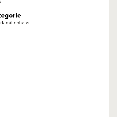
5
tegorie
rfamilienhaus