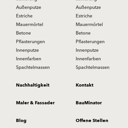
Außenputze
Außenputze
Estriche
Estriche
Mauermörtel
Mauermörtel
Betone
Betone
Pflasterungen
Pflasterungen
Innenputze
Innenputze
Innenfarben
Innenfarben
Spachtelmassen
Spachtelmassen
Nachhaltigkeit
Kontakt
Maler & Fassader
BauMinator
Blog
Offene Stellen