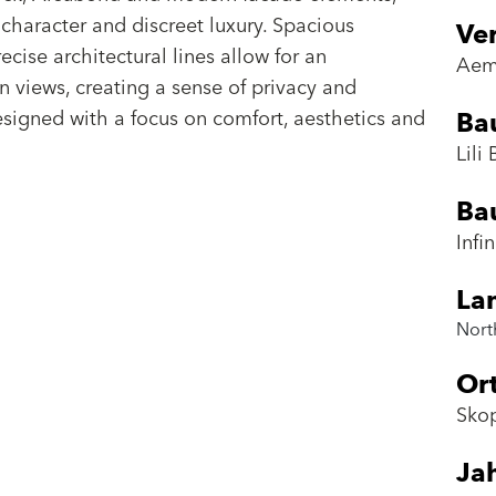
 character and discreet luxury. Spacious
Ver
ecise architectural lines allow for an
Aem
 views, creating a sense of privacy and
Ba
designed with a focus on comfort, aesthetics and
Lili
Ba
Infin
La
Nort
Or
Sko
Ja