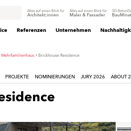
Alles auf einen Blick für
Alles auf einen Blick für
3D-BetonD
Architekt:innen
Maler & Fassader
BauMinat
ice
Referenzen
Unternehmen
Nachhaltigk
Mehrfamilienhaus
Brickhouse Residence
PROJEKTE
NOMINIERUNGEN
JURY 2026
ABOUT 
esidence