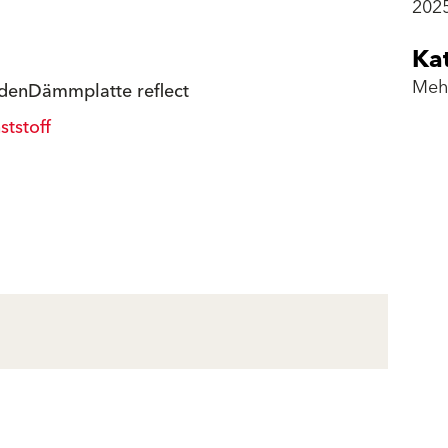
202
Ka
Meh
adenDämmplatte reflect
tstoff