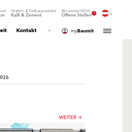
ruck
Straßen- & Tiefbauprodukte
Wir suchen DICH!
7
or
Kalk & Zement
Offene Stellen
eit
Kontakt
my
Baumit
2026
WEITER
arrow_forward