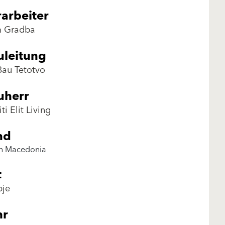
arbeiter
 Gradba
uleitung
 Bau Tetotvo
uherr
iti Elit Living
nd
h Macedonia
t
pje
hr