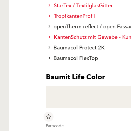
StarTex / TextilglasGitter
TropfkantenProfil
openTherm reflect / open Fass
KantenSchutz mit Gewebe - Kuns
Baumacol Protect 2K
Baumacol FlexTop
Baumit Life Color
star_border
Farbcode