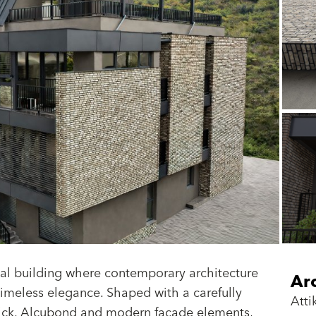
tial building where contemporary architecture
Arc
timeless elegance. Shaped with a carefully
Atti
rick, Alcubond and modern facade elements,