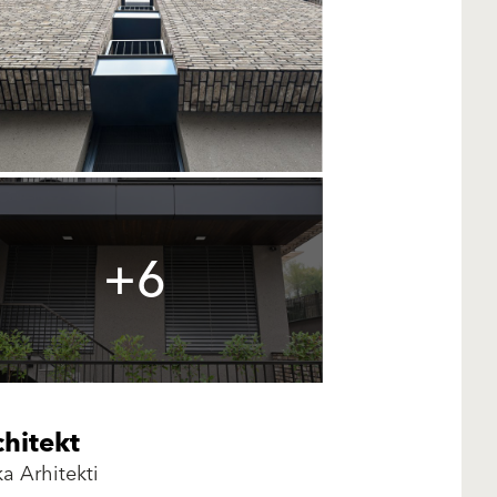
+6
hitekt
ka Arhitekti