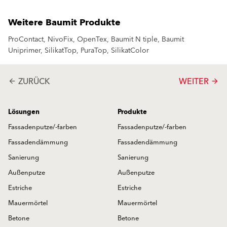
Weitere Baumit Produkte
ProContact, NivoFix, OpenTex, Baumit N tiple, Baumit
Uniprimer, SilikatTop, PuraTop, SilikatColor
ZURÜCK
WEITER
arrow_back
arrow_forward
Lösungen
Produkte
Fassadenputze/-farben
Fassadenputze/-farben
Fassadendämmung
Fassadendämmung
Sanierung
Sanierung
Außenputze
Außenputze
Estriche
Estriche
Mauermörtel
Mauermörtel
Betone
Betone