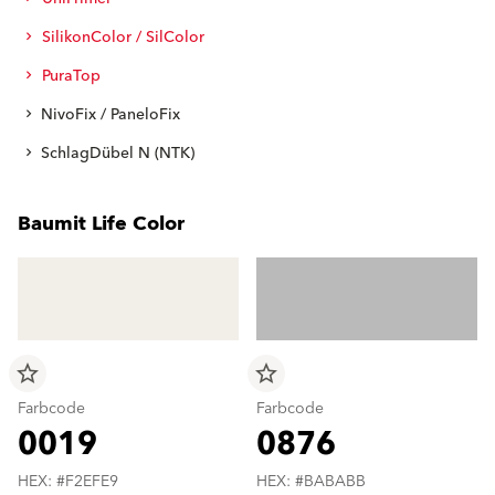
SilikonColor / SilColor
PuraTop
NivoFix / PaneloFix
SchlagDübel N (NTK)
Baumit Life Color
star_border
star_border
Farbcode
Farbcode
0019
0876
HEX: #F2EFE9
HEX: #BABABB