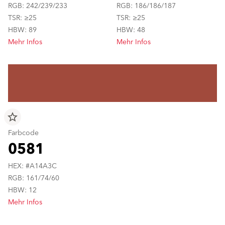
RGB: 242/239/233
RGB: 186/186/187
TSR: ≥25
TSR: ≥25
HBW: 89
HBW: 48
Mehr Infos
Mehr Infos
star_border
Farbcode
0581
HEX: #A14A3C
RGB: 161/74/60
HBW: 12
Mehr Infos