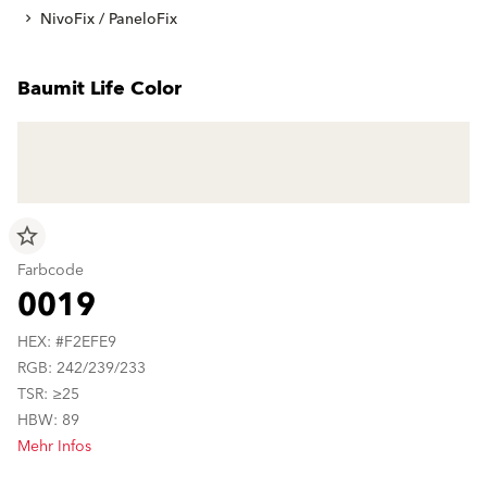
NivoFix / PaneloFix
Baumit Life Color
star_border
Farbcode
0019
HEX: #F2EFE9
RGB: 242/239/233
TSR: ≥25
HBW: 89
Mehr Infos