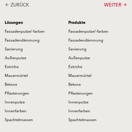
ZURÜCK
WEITER
arrow_back
arrow_forward
Lösungen
Produkte
Fassadenputze/-farben
Fassadenputze/-farben
Fassadendämmung
Fassadendämmung
Sanierung
Sanierung
Außenputze
Außenputze
Estriche
Estriche
Mauermörtel
Mauermörtel
Betone
Betone
Pflasterungen
Pflasterungen
Innenputze
Innenputze
Innenfarben
Innenfarben
Spachtelmassen
Spachtelmassen