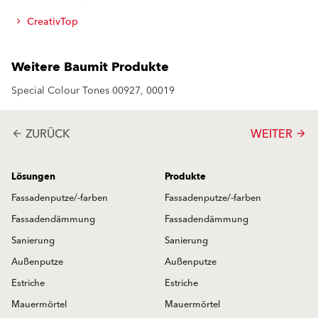
CreativTop
Weitere Baumit Produkte
Special Colour Tones 00927, 00019
ZURÜCK
WEITER
arrow_back
arrow_forward
Lösungen
Produkte
Fassadenputze/-farben
Fassadenputze/-farben
Fassadendämmung
Fassadendämmung
Sanierung
Sanierung
Außenputze
Außenputze
Estriche
Estriche
Mauermörtel
Mauermörtel