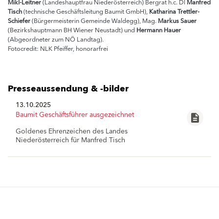
Mikl-Leitner
(Landeshauptfrau Niederösterreich) Bergrat h.c. DI
Manfred
Tisch
(technische Geschäftsleitung Baumit GmbH),
Katharina Trettler-
Schiefer
(Bürgermeisterin Gemeinde Waldegg), Mag.
Markus Sauer
(Bezirkshauptmann BH Wiener Neustadt) und
Hermann Hauer
(Abgeordneter zum NÖ Landtag).
Fotocredit: NLK Pfeiffer, honorarfrei
Presseaussendung & -bilder
13.10.2025
Baumit Geschäftsführer ausgezeichnet
description
Goldenes Ehrenzeichen des Landes
Goldenes-Ehrenzeichen-fu--r-Manfred-T
Niederösterreich für Manfred Tisch
file_download
isch-1310-2025-komprimiert.pdf
Baumit_Manfred_Tisch_Ehrung_01.jpg
file_download
Baumit_Manfred_Tisch_Ehrung_02.jpg
file_download
Lösungen
Produkte
Fassadenputze/-farben
Fassadenputze/-farben