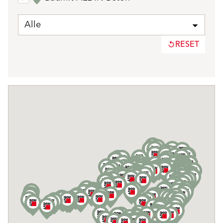
Alle
RESET
replay