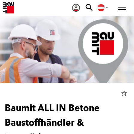
star_border
Baumit ALL IN Betone
Baustoffhändler &