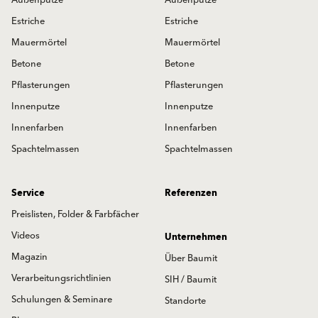
Außenputze
Außenputze
Estriche
Estriche
Mauermörtel
Mauermörtel
Betone
Betone
Pflasterungen
Pflasterungen
Innenputze
Innenputze
Innenfarben
Innenfarben
Spachtelmassen
Spachtelmassen
Service
Referenzen
Preislisten, Folder & Farbfächer
Videos
Unternehmen
Magazin
Über Baumit
Verarbeitungsrichtlinien
SIH / Baumit
Schulungen & Seminare
Standorte