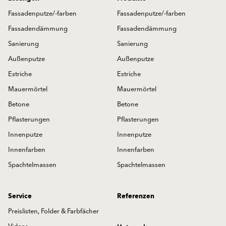
Fassadenputze/-farben
Fassadenputze/-farben
Fassadendämmung
Fassadendämmung
Sanierung
Sanierung
Außenputze
Außenputze
Estriche
Estriche
Mauermörtel
Mauermörtel
Betone
Betone
Pflasterungen
Pflasterungen
Innenputze
Innenputze
Innenfarben
Innenfarben
Spachtelmassen
Spachtelmassen
Service
Referenzen
Preislisten, Folder & Farbfächer