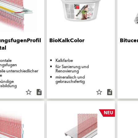
ngsfugenProfil
BioKalkColor
Bituc
tal
zontale
Kalkfarbe
ngsfugen
für Sanierung und
eile unterschiedlicher
Renovierung
e
mineralisch und
bündige
gebrauchsfertig
sbildung
star_border
description
star_border
description
NEU