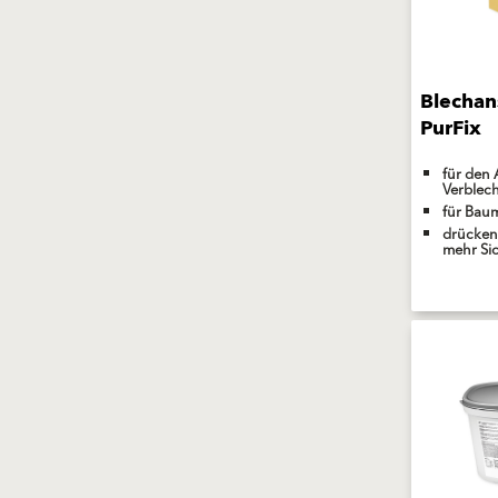
Blechan
PurFix
für den 
Verblec
für Bau
drücken
mehr Sic