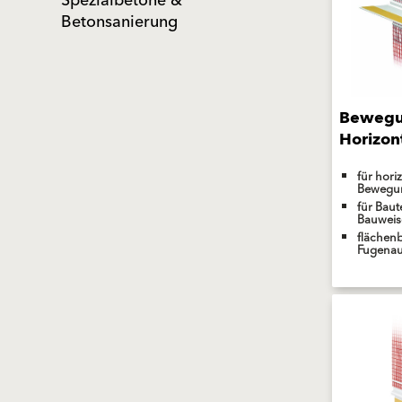
Spezialbetone &
Betonsanierung
Bewegu
Horizon
für hori
Bewegu
für Baut
Bauweis
flächen
Fugenau