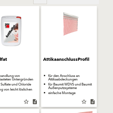
lfat
AttikaanschlussProfil
handlung von
für den Anschluss an
lasteten Untergründen
Attikaabdeckungen
Sulfate und Chloride
für Baumit WDVS und Baumit
Außenputzsysteme
g von leicht löslichen
einfache Montage
star_border
description
star_border
description