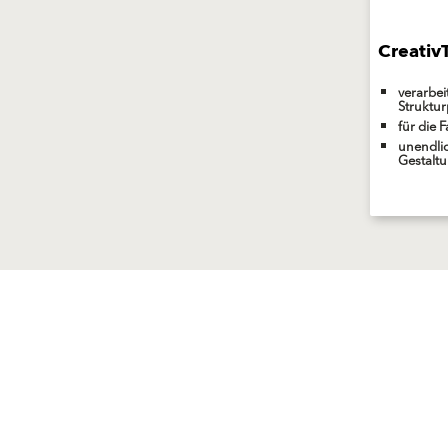
Creativ
verarbei
Struktur
für die 
unendli
Gestalt
Lösungen
Produkte
Fassadenputze/-farben
Fassadenputze/-farben
Fassadendämmung
Fassadendämmung
Sanierung
Sanierung
Außenputze
Außenputze