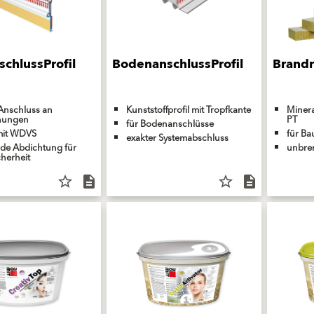
schlussProfil
BodenanschlussProfil
Brandr
Anschluss an
Kunststoffprofil mit Tropfkante
Miner
hungen
PT
für Bodenanschlüsse
mit WDVS
für B
exakter Systemabschluss
de Abdichtung für
unbre
herheit
star_border
description
star_border
description