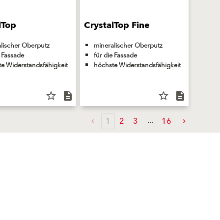
lTop
CrystalTop Fine
lischer Oberputz
mineralischer Oberputz
e Fassade
für die Fassade
e Widerstandsfähigkeit
höchste Widerstandsfähigkeit
star_border
description
star_border
description
1
2
3
16
Follow Us
Share