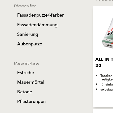
Dämmen first
Fassadenputze/-farben
Fassadendämmung
Sanierung
Außenputze
ALL IN 
Masse ist klasse
20
Estriche
Trocken
Festigke
Mauermörtel
für einf
selbstau
Betone
Pflasterungen