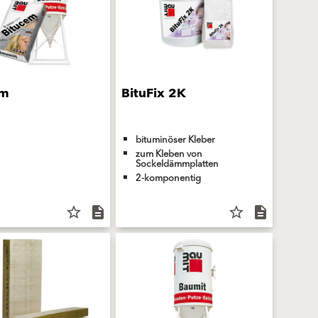
em
BituFix 2K
bituminöser Kleber
zum Kleben von
Sockeldämmplatten
2-komponentig
star_border
description
star_border
description