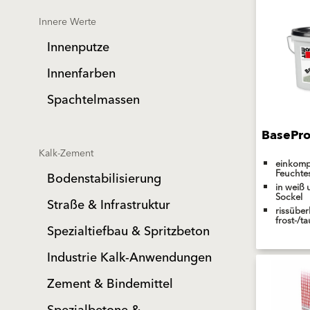
Innere Werte
Innenputze
Innenfarben
Spachtelmassen
BasePro
Kalk-Zement
einkomp
Feuchte
Bodenstabilisierung
in weiß 
Sockel
Straße & Infrastruktur
rissübe
frost-/t
Spezialtiefbau & Spritzbeton
Industrie Kalk-Anwendungen
Zement & Bindemittel