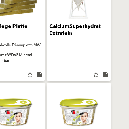
iegelPlatte
CalciumSuperhydrat
Extrafein
alwolle-Dämmplatte MW-
aumit WDVS Mineral
nnbar
star_border
description
star_border
description