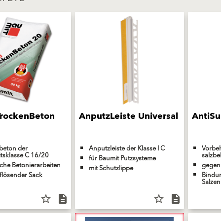
TrockenBeton
AnputzLeiste Universal
AntiSu
beton der
Anputzleiste der Klasse I C
Vorbe
itsklasse C 16/20
salzbe
für Baumit Putzsysteme
ache Betonierarbeiten
gegen 
mit Schutzlippe
flösender Sack
Bindun
Salzen
star_border
description
star_border
description