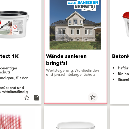
tect 1K
Wände sanieren
Beton
bringt's!
onentiger
Haftbr
Wertsteigerung, Wohlbefinden
schutz
für in
und jahrzehntelanger Schutz
und grau, für den
lösemit
rbrückend und
aumittelbeständig
star_border
star_border
description