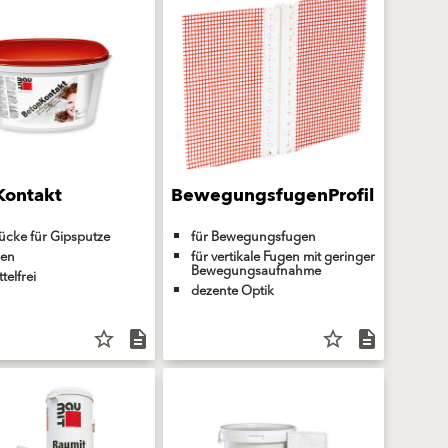
Kontakt
BewegungsfugenProfil
ücke für Gipsputze
für Bewegungsfugen
nen
für vertikale Fugen mit geringer
Bewegungsaufnahme
telfrei
dezente Optik
star_border
description
star_border
description