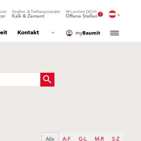
ruck
Straßen- & Tiefbauprodukte
Wir suchen DICH!
7
or
Kalk & Zement
Offene Stellen
eit
Kontakt
my
Baumit
Alle
A-F
G-L
M-R
S-Z