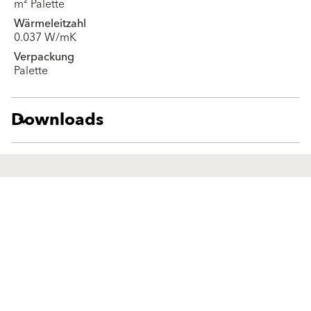
m² Palette
Wärmeleitzahl
0.037 W/mK
Verpackung
Palette
Downloads
Lösungen
Produkte
Fassadenputze/-farben
Fassadenputze/-farben
Fassadendämmung
Fassadendämmung
Sanierung
Sanierung
Außenputze
Außenputze
Estriche
Estriche