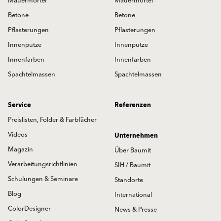
Mauermörtel
Mauermörtel
Betone
Betone
Pflasterungen
Pflasterungen
Innenputze
Innenputze
Innenfarben
Innenfarben
Spachtelmassen
Spachtelmassen
Service
Referenzen
Preislisten, Folder & Farbfächer
Videos
Unternehmen
Magazin
Über Baumit
Verarbeitungsrichtlinien
SIH / Baumit
Schulungen & Seminare
Standorte
Blog
International
ColorDesigner
News & Presse