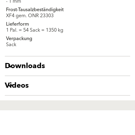
- 1 mm
Frost-Tausalzbeständigkeit
XF4 gem. ONR 23303
Lieferform
1 Pal. = 54 Sack = 1350 kg
Verpackung
Sack
Downloads
Videos
Lösungen
Produkte
Fassadenputze/-farben
Fassadenputze/-farben