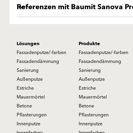
Referenzen mit Baumit Sanova Pre
Lösungen
Produkte
Fassadenputze/-farben
Fassadenputze/-farben
Fassadendämmung
Fassadendämmung
Sanierung
Sanierung
Außenputze
Außenputze
Estriche
Estriche
Mauermörtel
Mauermörtel
Betone
Betone
Pflasterungen
Pflasterungen
Innenputze
Innenputze
Innenfarben
Innenfarben