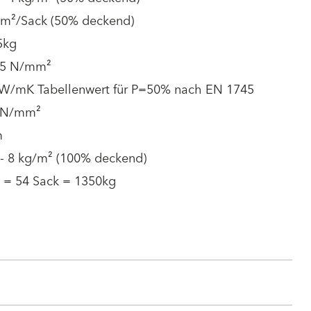
6 m²/Sack (50% deckend)
5kg
15 N/mm²
 W/mK Tabellenwert für P=50% nach EN 1745
 N/mm²
m
 - 8 kg/m² (100% deckend)
. = 54 Sack = 1350kg