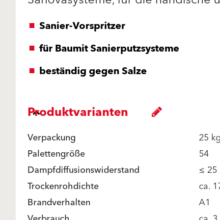
Sanovasysteme, für die händische 
Sanier-Vorspritzer
für Baumit Sanierputzsysteme
beständig gegen Salze
Produktvarianten
Verpackung
25 k
Palettengröße
54
Dampfdiffusionswiderstand
≤ 25
Trockenrohdichte
ca. 
Brandverhalten
A1
Verbrauch
ca. 3