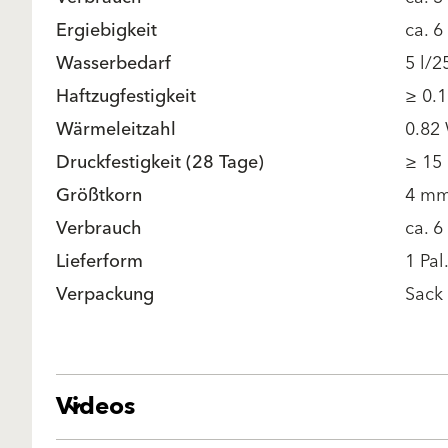
Ergiebigkeit
ca. 
Wasserbedarf
5 l/2
Haftzugfestigkeit
≥ 0.
Wärmeleitzahl
0.82
Druckfestigkeit (28 Tage)
≥ 15
Größtkorn
4 m
Verbrauch
ca. 6
Lieferform
1 Pal
Verpackung
Sack
Videos