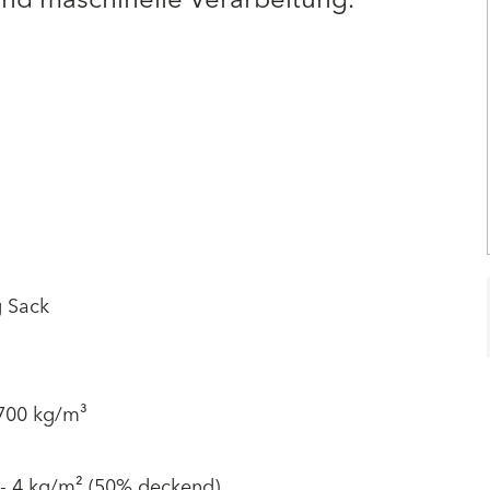
und maschinelle Verarbeitung.
g Sack
1700 kg/m³
 - 4 kg/m² (50% deckend)