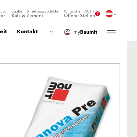
ruck
Straßen- & Tiefbauprodukte
Wir suchen DICH!
7
or
Kalk & Zement
Offene Stellen
eit
Kontakt
my
Baumit