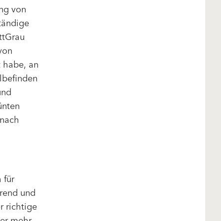
ng von
tändige
ttGrau
von
t habe, an
lbefinden
und
ünten
 nach
 für
arend und
 richtige
ber mehr