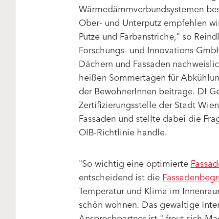
Wärmedämmverbundsystemen besond
Ober- und Unterputz empfehlen wi
Putze und Farbanstriche," so Reind
Forschungs- und Innovations GmbH,
Dächern und Fassaden nachweislich
heißen Sommertagen für Abkühlung
der BewohnerInnen beitrage. DI G
Zertifizierungsstelle der Stadt Wi
Fassaden und stellte dabei die Fr
OIB-Richtlinie handle.
"So wichtig eine optimierte
Fassa
entscheidend ist die
Fassadenbeg
Temperatur und Klima im Innenrau
schön wohnen. Das gewaltige Intere
Ansprechpartner ist," freut sich 