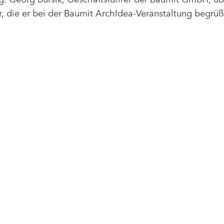
r, die er bei der Baumit ArchIdea-Veranstaltung begrü
Service
Referenzen
Preislisten, Folder &
Farbfächer
Unternehmen
Videos
Über Baumit
Magazin
SIH / Baumit
Verarbeitungsrichtlinien
Standorte
Schulungen & Seminare
International
Blog
News & Presse