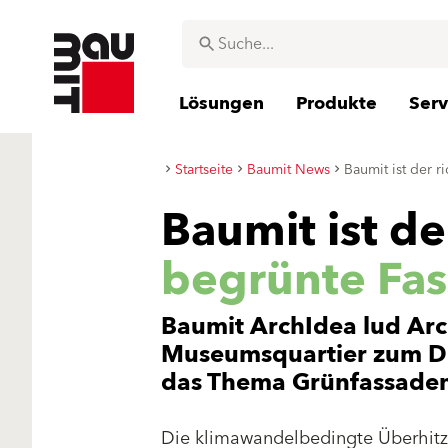
Lösungen
Produkte
Serv
Startseite
Baumit News
Baumit ist der r
Baumit ist de
begrünte Fa
Baumit ArchIdea lud Arc
Museumsquartier zum Di
das Thema Grünfassaden
Die klimawandelbedingte Überhit