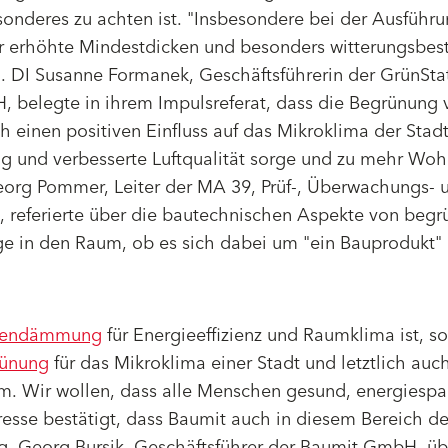
eres zu achten ist. "Insbesondere bei der Ausführu
r erhöhte Mindestdicken und besonders witterungsbes
l. DI Susanne Formanek, Geschäftsführerin der GrünSta
 belegte in ihrem Impulsreferat, dass die Begrünung 
 einen positiven Einfluss auf das Mikroklima der Stad
 und verbesserte Luftqualität sorge und zu mehr Woh
eorg Pommer, Leiter der MA 39, Prüf-, Überwachungs- 
en, referierte über die bautechnischen Aspekte von begr
age in den Raum, ob es sich dabei um "ein Bauprodukt"
dendämmung
für Energieeffizienz und Raumklima ist, so
rünung
für das Mikroklima einer Stadt und letztlich auch
m. Wir wollen, dass alle Menschen gesund, energiesp
sse bestätigt, dass Baumit auch in diesem Bereich der
Mag. Georg Bursik, Geschäftsführer der Baumit GmbH, ü