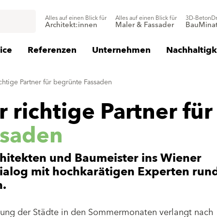
Alles auf einen Blick für
Alles auf einen Blick für
3D-BetonD
Architekt:innen
Maler & Fassader
BauMinat
ice
Referenzen
Unternehmen
Nachhaltigk
ichtige Partner für begrünte Fassaden
r richtige Partner für
ssaden
hitekten und Baumeister ins Wiener
alog mit hochkarätigen Experten run
.
zung der Städte in den Sommermonaten verlangt nach