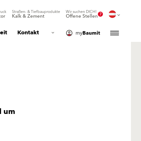
ruck
Straßen- & Tiefbauprodukte
Wir suchen DICH!
7
or
Kalk & Zement
Offene Stellen
eit
Kontakt
my
Baumit
d um