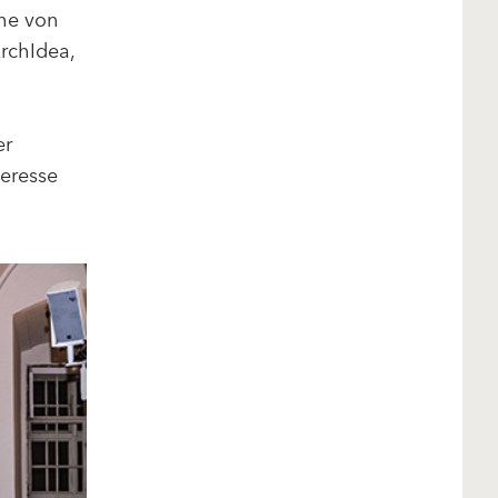
he von
ArchIdea,
er
teresse