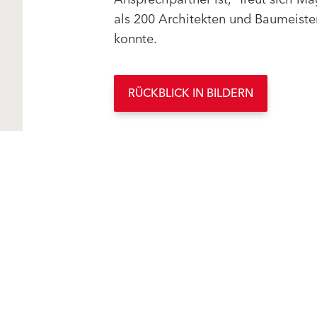
als 200 Architekten und Baumeiste
konnte.
RÜCKBLICK IN BILDERN
Lösungen
Produkte
Fassadenputze/-farben
Fassadenputze/-farben
Fassadendämmung
Fassadendämmung
Sanierung
Sanierung
Außenputze
Außenputze
Estriche
Estriche
Mauermörtel
Mauermörtel
Betone
Betone