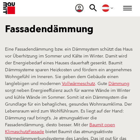
Fassadendämmung
Eine
Fassadendämmung
bzw. ein Dämmsystem schützt das Haus
vor Überhitzung im Sommer und Kälte im Winter. Damit wird
der Energiebedarf eines Hauses dauerhaft gesenkt. Baumit
Dämmsysteme sparen Heizkosten und fördern ein angenehmes
Wohngefühl im Inneren. Sie geben dem Gebäude einen
langlebigen und modernen
Vollwärmeschutz
. Gute
Dämmung
sorgt neben Energieeffizienz auch für warme Wände im Winter
und kühle Wände im Sommer. Somit ist ein Dämmsystem die
Grundlage für ein behagliches, gesundes Wohnraumklima. Der
Lebensraum wird zum Wohlfühlraum. Es liegt auf der Hand:
Dämmung rauf bringt’s. Je atmungsaktiver die
Fassadendämmung, desto besser. Mit der
Baumit open
KlimaschutzFassade
bietet Baumit das atmungsaktivste
Wärmedämmverbundsysteme des Landes. Das ist gut für das