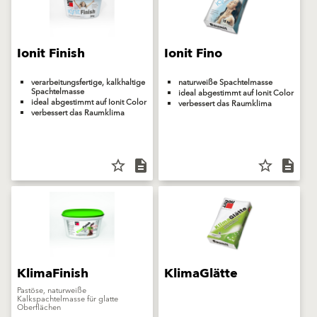
Ionit Finish
Ionit Fino
verarbeitungsfertige, kalkhaltige
naturweiße Spachtelmasse
Spachtelmasse
ideal abgestimmt auf Ionit Color
ideal abgestimmt auf Ionit Color
verbessert das Raumklima
verbessert das Raumklima
star_border
description
star_border
description
KlimaFinish
KlimaGlätte
Pastöse, naturweiße
Kalkspachtelmasse für glatte
Oberflächen