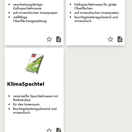
verarbeitungsfertige
Kalkspachtelmasse für glatte
Kalkspachtelmasse
Oberflächen
auf mineralischen Innenputzen
auf mineralischen Innenputzen
vielfältige
feuchtigskeitsregulierend und
Oberflächengestaltung
mineralisch
star_border
description
star_border
description
KlimaSpachtel
naturweiße Spachtelmasse mit
Reibstruktur
für den Innenraum
feuchtigskeitsregulierend und
mineralisch
star_border
description