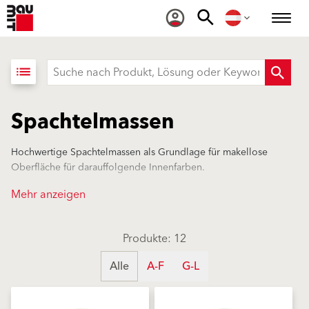
list
Spachtelmassen
Hochwertige Spachtelmassen als Grundlage für makellose
Oberfläche für darauffolgende Innenfarben.
Mehr anzeigen
Produkte: 12
Alle
A-F
G-L