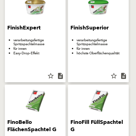
FinishExpert
FinishSuperior
verarbeitungsfertige
verarbeitungsfertige
Spritzspachtelmasse
Spritzspachtelmasse
für innen
für innen
Easy-Drop-Effekt
höchste Oberflächenqualität
star_border
description
star_border
description
FinoBello
FinoFill FüllSpachtel
FlächenSpachtel G
G