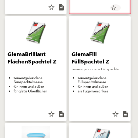
star_border
description
star_border
GlemaBrilliant
GlemaFill
FlächenSpachtel Z
FüllSpachtel Z
zementgebundene Füllspachtel
zementgebundene
zementgebundene
Feinspachtelmasse
Füllspachtelmasse
für innen und außen
für innen und außen
für glatte Oberflächen
als Fugenverschluss
star_border
description
star_border
description