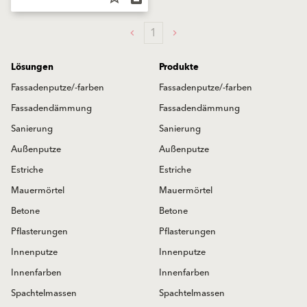
1
Lösungen
Produkte
Fassadenputze/-farben
Fassadenputze/-farben
Fassadendämmung
Fassadendämmung
Sanierung
Sanierung
Außenputze
Außenputze
Estriche
Estriche
Mauermörtel
Mauermörtel
Betone
Betone
Pflasterungen
Pflasterungen
Innenputze
Innenputze
Innenfarben
Innenfarben
Spachtelmassen
Spachtelmassen