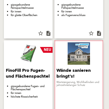
gipsgebundene
gipsgebundene
Feinspachtelmasse
Füllspachtelmasse
für innen
für innen
für glatte Oberflächen
als Fugenverschluss
star_border
description
star_border
description
NEU
FinoFill Pro Fugen-
Wände sanieren
und Flächenspachtel
bringt's!
Wertsteigerung, Wohlbefinden und
jahrzehntelanger Schutz
gipsgebundene Fugen- und
Flächenspachtel
für innen
höchste Risssicherheit