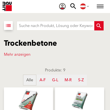
list
Trockenbetone
Mehr anzeigen
Produkte: 9
Alle
A-F
G-L
M-R
S-Z