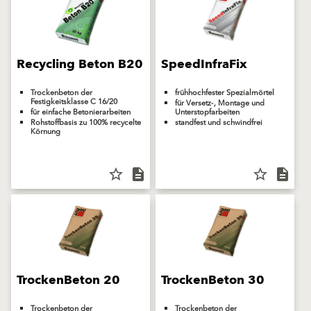
Recycling Beton B20
SpeedInfraFix
Trockenbeton der
frühhochfester Spezialmörtel
Festigkeitsklasse C 16/20
für Versetz-, Montage und
für einfache Betonierarbeiten
Unterstopfarbeiten
Rohstoffbasis zu 100% recycelte
standfest und schwindfrei
Körnung
star_border
description
star_border
description
TrockenBeton 20
TrockenBeton 30
Trockenbeton der
Trockenbeton der