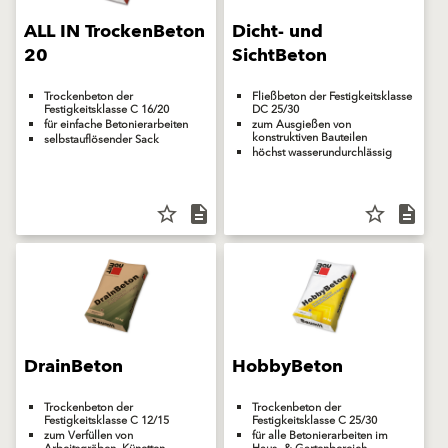
ALL IN TrockenBeton
Dicht- und
20
SichtBeton
Trockenbeton der
Fließbeton der Festigkeitsklasse
Festigkeitsklasse C 16/20
DC 25/30
für einfache Betonierarbeiten
zum Ausgießen von
konstruktiven Bauteilen
selbstauflösender Sack
höchst wasserundurchlässig
star_border
description
star_border
description
DrainBeton
HobbyBeton
Trockenbeton der
Trockenbeton der
Festigkeitsklasse C 12/15
Festigkeitsklasse C 25/30
zum Verfüllen von
für alle Betonierarbeiten im