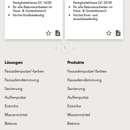
Festigkeitsklasse DC 16/20
Festigkeitsklasse DC 25/30
für alle Betonierarbeiten im
für alle Betonierarbeiten im
Haus- & Gartenbereich
Haus- & Gartenbereich
höchst frostbeständig
höchst frost- und
tausalzbeständig
star_border
description
star_border
description
1
Lösungen
Produkte
Fassadenputze/-farben
Fassadenputze/-farben
Fassadendämmung
Fassadendämmung
Sanierung
Sanierung
Außenputze
Außenputze
Estriche
Estriche
Mauermörtel
Mauermörtel
Betone
Betone