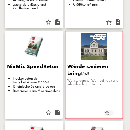
Arbeitsgräben, Künetten
Haus- & Gartenbereich
wasserdurchlässig und
Größtkorn 4 mm
kapillarbrechend
star_border
description
star_border
description
NixMix SpeedBeton
Wände sanieren
bringt's!
Trockenbeton der
Wertsteigerung, Wohlbefinden und
Festigkeitsklasse C 16/20
jahrzehntelanger Schutz
für einfache Betonierarbeiten
Betonieren ohne Mischmaschine
star_border
description
star_border