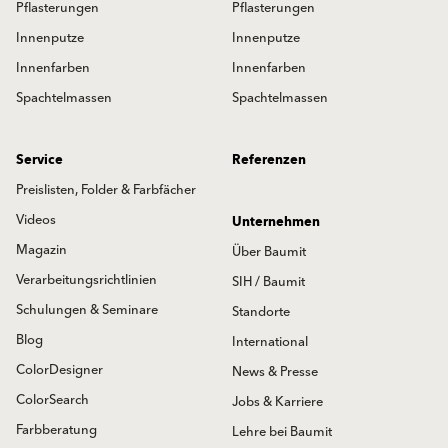
Pflasterungen
Pflasterungen
Innenputze
Innenputze
Innenfarben
Innenfarben
Spachtelmassen
Spachtelmassen
Service
Referenzen
Preislisten, Folder & Farbfächer
Videos
Unternehmen
Magazin
Über Baumit
Verarbeitungsrichtlinien
SIH / Baumit
Schulungen & Seminare
Standorte
Blog
International
ColorDesigner
News & Presse
ColorSearch
Jobs & Karriere
Farbberatung
Lehre bei Baumit