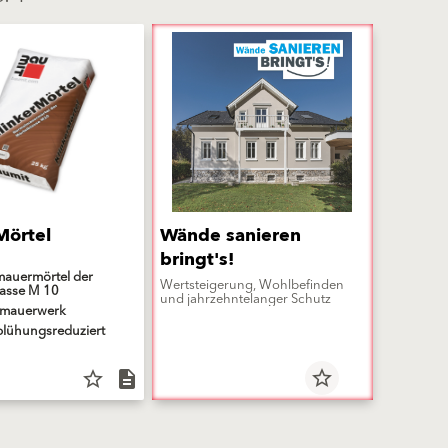
Mörtel
Wände sanieren
bringt's!
auermörtel der
Wertsteigerung, Wohlbefinden
lasse M 10
und jahrzehntelanger Schutz
htmauerwerk
blühungsreduziert
star_border
star_border
description