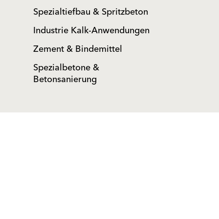
Spezialtiefbau & Spritzbeton
Industrie Kalk-Anwendungen
Zement & Bindemittel
Spezialbetone &
Betonsanierung
Lösungen
Produkte
Fassadenputze/-farben
Fassadenputze/-farben
Fassadendämmung
Fassadendämmung
Sanierung
Sanierung
Außenputze
Außenputze
Estriche
Estriche
Mauermörtel
Mauermörtel