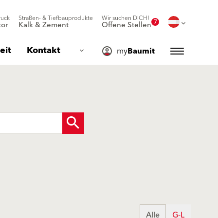
ruck
Straßen- & Tiefbauprodukte
Wir suchen DICH!
7
or
Kalk & Zement
Offene Stellen
eit
Kontakt
my
Baumit
Alle
G-L