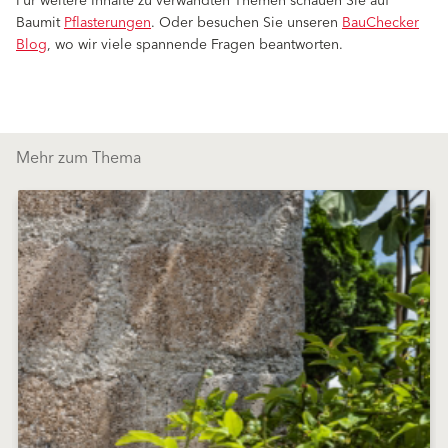
Für weitere Inhalte zu verwandten Themen schauen Sie auf
Baumit
Pflasterungen
. Oder besuchen Sie unseren
BauChecker
Blog
, wo wir viele spannende Fragen beantworten.
Mehr zum Thema