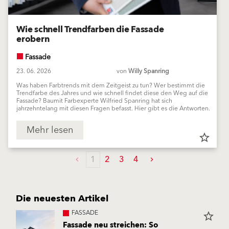
Wie schnell Trendfarben die Fassade
erobern
Fassade
23. 06. 2026
von
Willy Spanring
Was haben Farbtrends mit dem Zeitgeist zu tun? Wer bestimmt die
Trendfarbe des Jahres und wie schnell findet diese den Weg auf die
Fassade? Baumit Farbexperte Wilfried Spanring hat sich
jahrzehntelang mit diesen Fragen befasst. Hier gibt es die Antworten.
Mehr lesen
star_border
1
2
3
4
Die neuesten Artikel
FASSADE
star_border
Fassade neu streichen: So