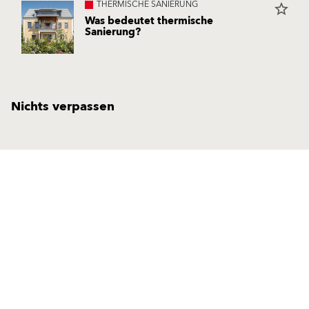
THERMISCHE SANIERUNG
star_border
Was bedeutet thermische
Sanierung?
Nichts verpassen
Lösungen
Produkte
Fassadenputze/-farben
Fassadenputze/-farben
Fassadendämmung
Fassadendämmung
Sanierung
Sanierung
Außenputze
Außenputze
Estriche
Estriche
Mauermörtel
Mauermörtel