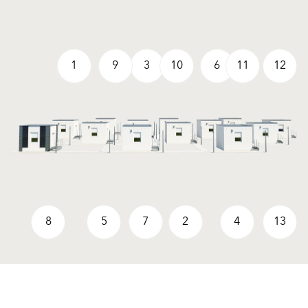
1
9
3
10
6
11
12
8
5
7
2
4
13
Lösungen
Produkte
Fassadenputze/-farben
Fassadenputze/-farben